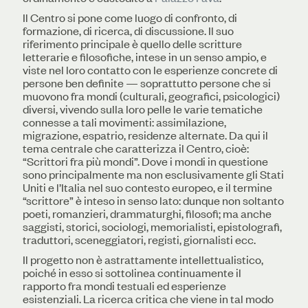
Il Centro si pone come luogo di confronto, di
formazione, di ricerca, di discussione. Il suo
riferimento principale è quello delle scritture
letterarie e filosofiche, intese in un senso ampio, e
viste nel loro contatto con le esperienze concrete di
persone ben definite — soprattutto persone che si
muovono fra mondi (culturali, geografici, psicologici)
diversi, vivendo sulla loro pelle le varie tematiche
connesse a tali movimenti: assimilazione,
migrazione, espatrio, residenze alternate. Da qui il
tema centrale che caratterizza il Centro, cioè:
“Scrittori fra più mondi”. Dove i mondi in questione
sono principalmente ma non esclusivamente gli Stati
Uniti e l’Italia nel suo contesto europeo, e il termine
“scrittore” è inteso in senso lato: dunque non soltanto
poeti, romanzieri, drammaturghi, filosofi; ma anche
saggisti, storici, sociologi, memorialisti, epistolografi,
traduttori, sceneggiatori, registi, giornalisti ecc.
Il progetto non è astrattamente intellettualistico,
poiché in esso si sottolinea continuamente il
rapporto fra mondi testuali ed esperienze
esistenziali. La ricerca critica che viene in tal modo