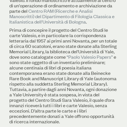
Valesio. Il fondo manoscritto è attualmente al centro
di un'operazione di ordinamento e archiviazione da
parte del
Centro RAM (Ricerche e Analisi
Manoscritti) del Dipartimento di Filologia Classica e
Italianistica dell'Università di Bologna
.
​Prima di concepire il progetto del Centro Studi le
carte Valesio, e in particolare la corrispondenza
letteraria dal 1957 ai primi anni Novanta, per un totale
di circa 60 scatoloni, erano state donate alla Sterling
Memorial Library, la biblioteca del'Università di Yale,
dove sono catalogate come
“Paolo Valesio Papers”
e
sono state oggetto di un inventario preliminare;
alcune centinaia di libri di poesia italiana
contemporanea erano state donate alla Beinecke
Rare Book and Manuscript Library di Yale (autonoma
rispetto alla suddetta Sterling Memorial Library).
Tuttavia, a partire dagli anni Novanta, ogni donazione
a Yale University è stata sospesa, in vista del
progetto del Centro Studi Sara Valesio, il quale d’ora
innanzi riceverà tutti i libri e carte Valesio, senza
eccezioni. D’altra parte le carte e i libri
precedentemente donati a Yale offrono opportunità
di ricerca internazionale.