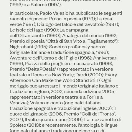
(1993) e a Salerno (1997).
In particolare, Paolo Valesio ha pubblicato le seguenti
raccolte di poesie: Prose in poesia (1979); La rosa
verde (1987); Dialogo del falco e dell’avvoltoio (1987);
Le isole del lago (1990); La campagna
dell’Ottantasette (1990); Analogia del mondo (1992,
Premio di poesia “Città di San Vito al Tagliamento”);
Nightchant (1995); Sonetos profanos y sacros
(originale italiano e traduzione spagnola, 1996);
Avventure dell’Uomo e del Figlio (1996); Anniversari
(1999), Piazza delle preghiere massacrate (1999);
Premio “DeltaPOesia” (rappresentato in versione
teatrale a Roma e a New York); Dardi (2000); Every
Afternoon Can Make the World Stand Still / Ogni
meriggio può arrestare il mondo (originale italiano e
traduzione inglese, 2002, seconda edizione 2005 -
rappresentato in versione teatrale a Forlì e a
Venezia); Volano in cento (originale italiano,
traduzione spagnola e traduzione inglese, 2002); Il
cuore del girasole (2006, Premio “Colli del Tronto”,
2007); Il volto quasi umano (2009); La mezzanotte di
Spoleto (2013); e recentemente, l'antologia bilingue
(originale italiano e traduzione inglese) a c. di