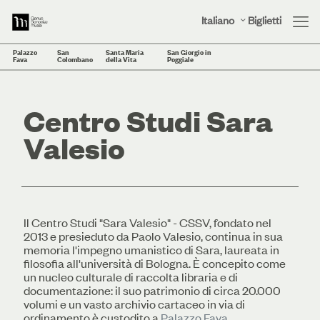
Italiano
Biglietti
Palazzo
San
Santa Maria
San Giorgio in
Fava
Colombano
della Vita
Poggiale
Centro Studi Sara
Valesio
Il Centro Studi "Sara Valesio" - CSSV, fondato nel
2013 e presieduto da Paolo Valesio, continua in sua
memoria l'impegno umanistico di Sara, laureata in
filosofia all'università di Bologna. È concepito come
un nucleo culturale di raccolta libraria e di
documentazione: il suo patrimonio di circa 20.000
volumi e un vasto archivio cartaceo in via di
ordinamento è custodito a
Palazzo Fava
.