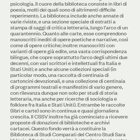
psicologia. Il cuore della biblioteca consiste in libri di
poesia, molti dei quali sono di altrimenti difficile
reperimento. La biblioteca include anche annate di
varie riviste, e una sezione speciale di estratti a
stampa di saggi di critica letteraria, lungo l'arco di un
quarantennio. Quanto alle carte, esse comprendono
manoscritti inediti di opere poetiche e narrative, così
come di opere critiche; inoltre: manoscritti con
varianti di opere già edite, una vasta corrispondenza
bilingue, che copre soprattutto l’arco degli ultimi due
decenni, con vari scrittori e intellettuali fra Italia e
Stati Uniti; e anche alcune collezioni speciali (in
particolar modo, una raccolta di centinaia di
cartoncini devozionali, e una collezione di centinaia
di programmi teatrali e manifestini di vario genere,
con rilevanza dunque non solo per studi di storia
letteraria, ma anche per ricerche di sociologia e
folklore fra Italia e Stati Uniti). Entrambe le raccolte
(libri e carte) sono in continua e quasi giornaliera
crescita. Il CSSV inoltre ha già cominciato a ricevere
proposte di donazioni di biblioteche e archivi
cartacei. Questo fondo verrà a costituire la
Biblioteca di Studi Comparati del Centro Studi Sara