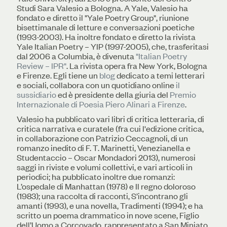
Studi Sara Valesio a Bologna. A Yale, Valesio ha
fondato e diretto il "Yale Poetry Group", riunione
bisettimanale di letture e conversazioni poetiche
(1993-2003). Ha inoltre fondato e diretto la rivista
Yale Italian Poetry – YIP (1997-2005), che, trasferitasi
dal 2006 a Columbia, è divenuta
"Italian Poetry
Review – IPR"
. La rivista opera fra New York, Bologna
e Firenze. Egli tiene un
blog
dedicato a temi letterari
e sociali, collabora con un quotidiano online
il
sussidiario
ed è presidente della giuria del
Premio
Internazionale di Poesia Piero Alinari a Firenze
.
​Valesio ha pubblicato vari libri di critica letteraria, di
critica narrativa e curatele (fra cui l'edizione critica,
in collaborazione con Patrizio Ceccagnoli, di un
romanzo inedito di F. T. Marinetti, Venezianella e
Studentaccio – Oscar Mondadori 2013), numerosi
saggi in riviste e volumi collettivi, e vari articoli in
periodici; ha pubblicato inoltre due romanzi:
L’ospedale di Manhattan (1978) e Il regno doloroso
(1983); una raccolta di racconti, S’incontrano gli
amanti (1993), e una novella, Tradimenti (1994); e ha
scritto un poema drammatico in nove scene, Figlio
dell’Uomo a Corcovado, rappresentato a San Miniato