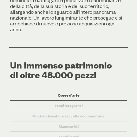
cominciò a catalogare e preservare testimonianze
della città, della sua storia e del suo territorio,
allargando anche lo sguardo all’intero panorama
nazionale. Un lavoro lungimirante che prosegue e si
arricchisce di nuove e preziose acquisizioni ogni
anno.
Un immenso patrimonio
di oltre 48.000 pezzi
Opere d'arte
Fondi fotografici
Fondi archivistici e raccolte documentarie
Manoscritti
Fondi librari