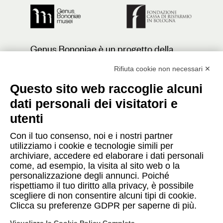
Genus Bononiae è un progetto della
Fondazione Cassa di Risparmio in
Bologna
Rifiuta cookie non necessari ✕
Questo sito web raccoglie alcuni
dati personali dei visitatori e
Contatti
utenti
Con il tuo consenso, noi e i nostri partner
Press
utilizziamo i cookie e tecnologie simili per
archiviare, accedere ed elaborare i dati personali
Caffè
come, ad esempio, la visita al sito web o la
personalizzazione degli annunci. Poiché
rispettiamo il tuo diritto alla privacy, è possibile
scegliere di non consentire alcuni tipi di cookie.
Instagram
Facebook
YouTube
Clicca su preferenze GDPR per saperne di più.