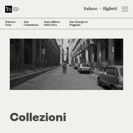
Italiano
Biglietti
Palazzo
San
Santa Maria
San Giorgio in
Fava
Colombano
della Vita
Poggiale
Collezioni