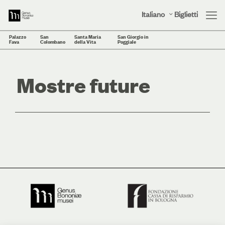
Italiano
Biglietti
Palazzo
San
Santa Maria
San Giorgio in
Fava
Colombano
della Vita
Poggiale
Mostre future