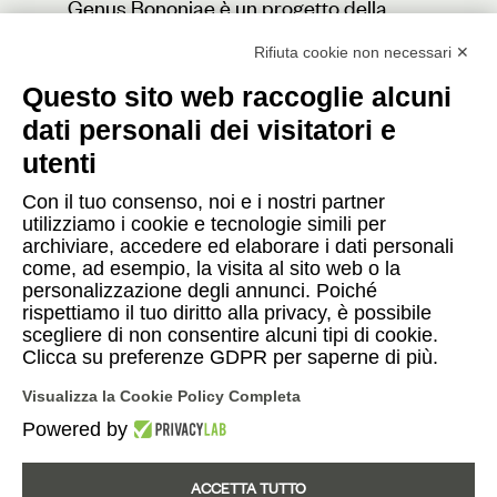
Genus Bononiae è un progetto della
Fondazione Cassa di Risparmio in
Bologna
Rifiuta cookie non necessari ✕
Questo sito web raccoglie alcuni
dati personali dei visitatori e
Contatti
utenti
Con il tuo consenso, noi e i nostri partner
Press
utilizziamo i cookie e tecnologie simili per
archiviare, accedere ed elaborare i dati personali
Caffè
come, ad esempio, la visita al sito web o la
personalizzazione degli annunci. Poiché
rispettiamo il tuo diritto alla privacy, è possibile
scegliere di non consentire alcuni tipi di cookie.
Instagram
Facebook
YouTube
Clicca su preferenze GDPR per saperne di più.
Visualizza la Cookie Policy Completa
Italiano
English
|
Powered by
ACCETTA TUTTO
© 2026 Fondazione Progetto Genus Bononiae - in via Farini, 15 - 40124