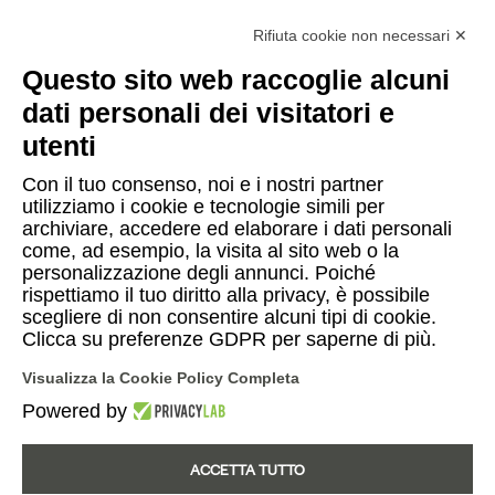
Fondazione Cassa di Risparmio in
Bologna
Rifiuta cookie non necessari ✕
Questo sito web raccoglie alcuni
dati personali dei visitatori e
Contatti
utenti
Con il tuo consenso, noi e i nostri partner
Press
utilizziamo i cookie e tecnologie simili per
archiviare, accedere ed elaborare i dati personali
Caffè
come, ad esempio, la visita al sito web o la
personalizzazione degli annunci. Poiché
rispettiamo il tuo diritto alla privacy, è possibile
scegliere di non consentire alcuni tipi di cookie.
Instagram
Facebook
YouTube
Clicca su preferenze GDPR per saperne di più.
Visualizza la Cookie Policy Completa
Italiano
English
|
Powered by
ACCETTA TUTTO
© 2026 Fondazione Progetto Genus Bononiae - in via Farini, 15 - 40124