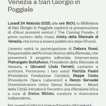
Venezia a San Giorgio in
Poggiale
Lunedì 24 febbraio 2025
, alle
ore 18:00
, la
Biblioteca
di San Giorgio in Poggiale
ospiterà la presentazione
di «Diluvi prossimi venturi / The Coming Floods», il
primo numero della rinata
rivista della Biennale di
Venezia
, che torna a essere pubblicata dopo 53 anni.
L’evento vedrà la partecipazione di
Debora Rossi
,
Responsabile dell’Archivio Storico della Biennale, che
presenterà il progetto editoriale. Interverranno
Pietrangelo Buttafuoco
, Presidente della Biennale di
Venezia, e
Giovanni Lindo Ferretti
, cantante e
scrittore. Porteranno i loro saluti
Patrizia Pasini
(Presidente Fondazione Carisbo),
Beppe Costa
(Presidente Opera Laboratori) e
Renzo Servadei
(Amministratore Unico Genus Bononiae – Musei
della Città). Introdurrà l’incontro una riflessione lirica
a cura di
Enrico Bittoto
, curatore e ricercatore
indipendente.
Per maggiori informazioni sull'evento
cliccare qui
.