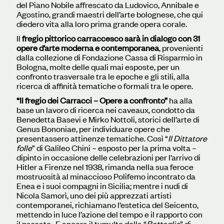
del Piano Nobile affrescato da Ludovico, Annibale e
Agostino, grandi maestri dell’arte bolognese, che qui
diedero vita alla loro prima grande opera corale.
Il
fregio pittorico carraccesco sarà in dialogo con 31
opere d’arte moderna e contemporanea
, provenienti
dalla collezione di Fondazione Cassa di Risparmio in
Bologna, molte delle quali mai esposte, per un
confronto trasversale tra le epoche e gli stili, alla
ricerca di affinità tematiche o formali tra le opere.
“Il fregio dei Carracci – Opere a confronto”
ha alla
base un lavoro di ricerca nei caveaux, condotto da
Benedetta Basevi e Mirko Nottoli, storici dell’arte di
Genus Bononiae, per individuare opere che
presentassero attinenze tematiche. Così “
Il Dittatore
folle
” di Galileo Chini – esposto per la prima volta –
dipinto in occasione delle celebrazioni per l’arrivo di
Hitler a Firenze nel 1938, rimanda nella sua feroce
mostruosità al minaccioso Polifemo incontrato da
Enea e i suoi compagni in Sicilia; mentre i nudi di
Nicola Samorì, uno dei più apprezzati artisti
contemporanei, richiamano l’estetica del Seicento,
mettendo in luce l’azione del tempo e il rapporto con
il passato. E ancora il tumulto della “
Battaglia
” di