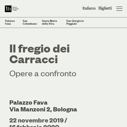
Italiano
Biglietti
Palazzo
San
Santa Maria
San Giorgio in
Fava
Colombano
della Vita
Poggiale
Il fregio dei
Carracci
Opere a confronto
Palazzo Fava
Via Manzoni 2, Bologna
22 novembre 2019 /
16 febbraio 2020