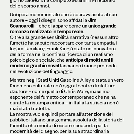
dello scorso anno).
Un’opera monumentale che è sopravvissuta al suo
autore – oggi i disegni sono affidati a
Jim
Scancarelli
– che ci appare come
un unico grande
romanzo realizzato in tempo reale
.
Oltre alla grande sensibilità narrativa (nessun altro
fumetto ha saputo raccontare con tanta empatia i
legami familiari), Frank King è stato un innovatore
della forma nella continua ricerca di un realismo
psicologico e sociale, che
anticipa di molti anni il
moderno graphic novel
lasciando tracce profonde
nell’evoluzione del linguaggio.
Mentre negli Stati Uniti Gasoline Alley è stata un vero
fenomeno culturale ed è oggi al centro di riletture
d’autore – come quella di Chris Ware, massimo
esponente del fumetto contemporaneo che ne ha
curato la ristampa critica – in Italia la striscia non è
mai stata tradotta.
La mostra vuole quindi portare all’attenzione del
pubblico italiano una gemma assoluta della storia del
fumetto che merita di essere riscoperta per la
modernità del disegno, per la sua straordinaria