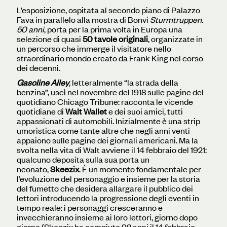
L’esposizione, ospitata al secondo piano di Palazzo
Fava in parallelo alla mostra di Bonvi
Sturmtruppen.
50 anni
, porta per la prima volta in Europa una
selezione di quasi
50 tavole originali
, organizzate in
un percorso che immerge il visitatore nello
straordinario mondo creato da Frank King nel corso
dei decenni.
Gasoline Alley
, letteralmente “la strada della
benzina”, uscì nel novembre del 1918 sulle pagine del
quotidiano Chicago Tribune: racconta le vicende
quotidiane di
Walt Wallet
e dei suoi amici, tutti
appassionati di automobili. Inizialmente è una strip
umoristica come tante altre che negli anni venti
appaiono sulle pagine dei giornali americani. Ma la
svolta nella vita di Walt avviene il 14 febbraio del 1921:
qualcuno deposita sulla sua porta un
neonato,
Skeezix
. È un momento fondamentale per
l’evoluzione del personaggio e insieme per la storia
del fumetto che desidera allargare il pubblico dei
lettori introducendo la progressione degli eventi in
tempo reale: i personaggi cresceranno e
invecchieranno insieme ai loro lettori, giorno dopo
giorno (Skeezix ha compiuto 98 anni il 14 febbraio