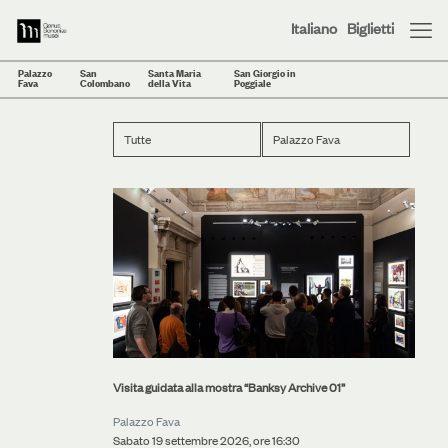
Italiano
Biglietti
Palazzo
San
Santa Maria
San Giorgio in
Fava
Colombano
della Vita
Poggiale
Tutte
Palazzo Fava
Visita guidata alla mostra “Banksy Archive 01”
Palazzo Fava
Sabato 19 settembre 2026, ore 16:30