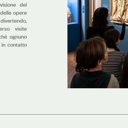
isione del
 delle opere
ivertendo,
erso visite
erché ognuno
 in contatto